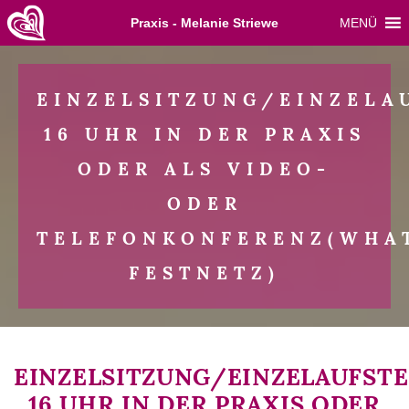
Skip
Praxis - Melanie Striewe
MENÜ
to
content
EINZELSITZUNG/EINZELA
16 UHR IN DER PRAXIS
ODER ALS VIDEO-
ODER
TELEFONKONFERENZ(WHAT
FESTNETZ)
EINZELSITZUNG/EINZELAUFST
16 UHR IN DER PRAXIS ODER