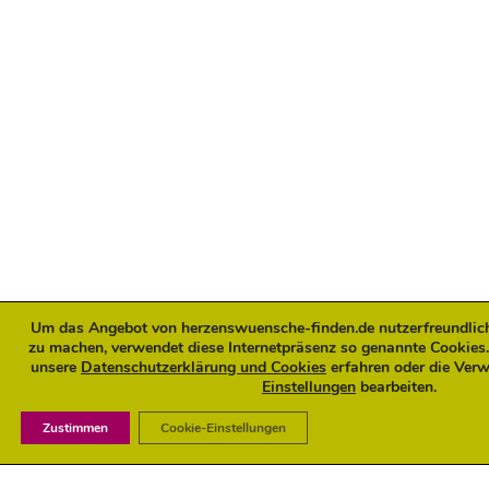
Um das Angebot von herzenswuensche-finden.de nutzerfreundlicher
zu machen, verwendet diese Internetpräsenz so genannte Cookies.
unsere
Datenschutzerklärung und Cookies
erfahren oder die Ver
Einstellungen
bearbeiten.
Zustimmen
Cookie-Einstellungen