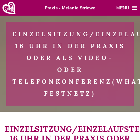
Skip
Praxis - Melanie Striewe
MENÜ
to
content
EINZELSITZUNG/EINZELA
16 UHR IN DER PRAXIS
ODER ALS VIDEO-
ODER
TELEFONKONFERENZ(WHAT
FESTNETZ)
EINZELSITZUNG/EINZELAUFST
16 UHR IN DER PRAXIS ODER