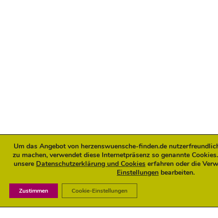
Um das Angebot von herzenswuensche-finden.de nutzerfreundlicher
zu machen, verwendet diese Internetpräsenz so genannte Cookies.
unsere
Datenschutzerklärung und Cookies
erfahren oder die Ver
Einstellungen
bearbeiten.
Zustimmen
Cookie-Einstellungen