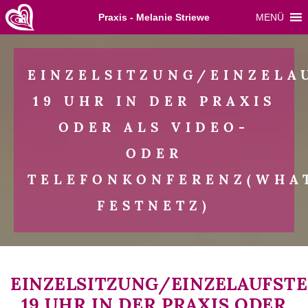
Skip
Praxis - Melanie Striewe
MENÜ
to
content
EINZELSITZUNG/EINZELA
19 UHR IN DER PRAXIS
ODER ALS VIDEO-
ODER
TELEFONKONFERENZ(WHAT
FESTNETZ)
EINZELSITZUNG/EINZELAUFST
19 UHR IN DER PRAXIS ODER