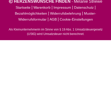
HERZENSWÜNSCHE FINDEN
-
Melanie Striewe
|
|
|
|
Startseite
Warenkorb
Impressum
Datenschutz
|
|
Bezahlmöglichkeiten
Widerrufsbelehrung
Muster-
|
|
Widerrufsformular
AGB
Cookie-Einstellungen
Als Kleinunternehmerin im Sinne von § 19 Abs. 1 Umsatzsteuergesetz
(UStG) wird Umsatzsteuer nicht berechnet.