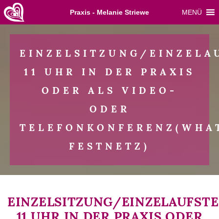
Skip
Praxis - Melanie Striewe
MENÜ
to
content
EINZELSITZUNG/EINZELA
11 UHR IN DER PRAXIS
ODER ALS VIDEO-
ODER
TELEFONKONFERENZ(WHAT
FESTNETZ)
EINZELSITZUNG/EINZELAUFST
11 UHR IN DER PRAXIS ODER