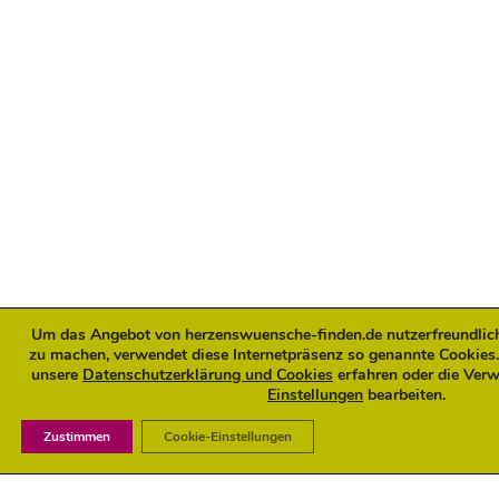
Um das Angebot von herzenswuensche-finden.de nutzerfreundlicher
zu machen, verwendet diese Internetpräsenz so genannte Cookies.
unsere
Datenschutzerklärung und Cookies
erfahren oder die Ver
Einstellungen
bearbeiten.
Zustimmen
Cookie-Einstellungen