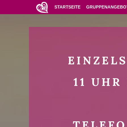
Skip
STARTSEITE
GRUPPENANGEBO
to
content
EINZEL
11 UHR
TELEF