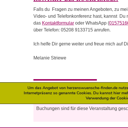
Falls du Fragen zu meinen Angeboten, zu mein
Video- und Telefonkonferenz hast, kannst Du m
das
Kontaktformular
oder WhatsApp (
0157516
über Telefon: 05208 9133715 anrufen.
Ich helfe Dir gerne weiter und freue mich auf D
Melanie Striewe
ANGEBOT JETZT BUCHEN:
Um das Angebot von herzenswuensche-finden.de nutzerf
Internetpräsenz so genannte Cookies. Du kannst hier me
Verwendung der Cooki
Buchungen sind für diese Veranstaltung ges