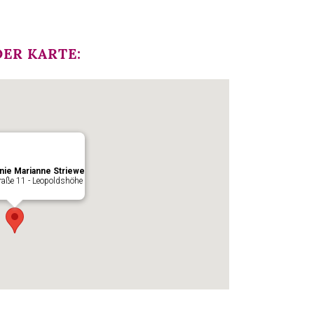
ER KARTE:
nie Marianne Striewe
raße 11 - Leopoldshöhe