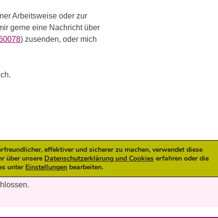
er Arbeitsweise oder zur
ir gerne eine Nachricht über
60078
) zusenden, oder mich
ich.
reundlicher, effektiver und sicherer zu machen, verwendet diese
hr über unsere
Datenschutzerklärung und Cookies
erfahren oder die
es unter
Einstellungen
bearbeiten.
chlossen.