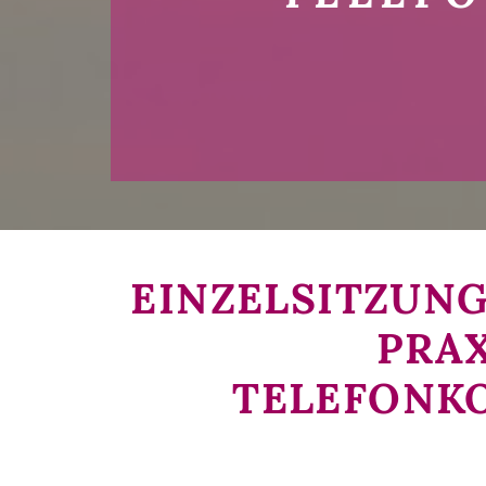
EINZELSITZUNG
PRAX
TELEFONKO