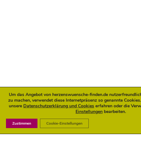
Um das Angebot von herzenswuensche-finden.de nutzerfreundlicher
zu machen, verwendet diese Internetpräsenz so genannte Cookies.
unsere
Datenschutzerklärung und Cookies
erfahren oder die Ver
Einstellungen
bearbeiten.
Zustimmen
Cookie-Einstellungen