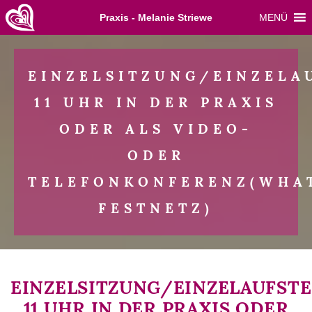
Skip
Praxis - Melanie Striewe
MENÜ
to
content
EINZELSITZUNG/EINZELA
11 UHR IN DER PRAXIS
ODER ALS VIDEO-
ODER
TELEFONKONFERENZ(WHAT
FESTNETZ)
EINZELSITZUNG/EINZELAUFST
11 UHR IN DER PRAXIS ODER