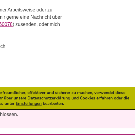
er Arbeitsweise oder zur
ir gerne eine Nachricht über
60078
) zusenden, oder mich
ich.
reundlicher, effektiver und sicherer zu machen, verwendet diese
hr über unsere
Datenschutzerklärung und Cookies
erfahren oder die
es unter
Einstellungen
bearbeiten.
chlossen.