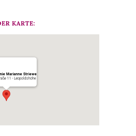
ER KARTE:
nie Marianne Striewe
raße 11 - Leopoldshöhe