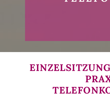
EINZELSITZUNG
PRAX
TELEFONKO