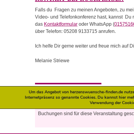
Falls du Fragen zu meinen Angeboten, zu mein
Video- und Telefonkonferenz hast, kannst Du m
das
Kontaktformular
oder WhatsApp (
0157516
über Telefon: 05208 9133715 anrufen.
Ich helfe Dir gerne weiter und freue mich auf D
Melanie Striewe
ANGEBOT JETZT BUCHEN:
Um das Angebot von herzenswuensche-finden.de nutzerf
Internetpräsenz so genannte Cookies. Du kannst hier me
Verwendung der Cooki
Buchungen sind für diese Veranstaltung ges