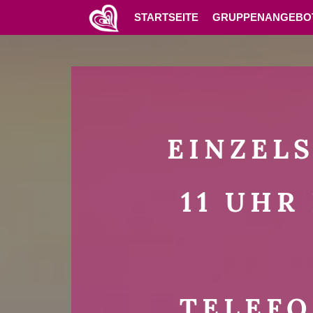
Skip
STARTSEITE
GRUPPENANGEBO
to
content
EINZEL
11 UHR
TELEF