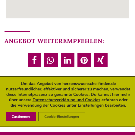
ANGEBOT WEITEREMPFEHLEN:
Um das Angebot von herzenswuensche-finden.de
nutzerfreundlicher, effektiver und sicherer zu machen, verwendet
ANGEBOT JETZT BUCHEN:
diese Internetpräsenz so genannte Cookies. Du kannst hier mehr
über unsere
Datenschutzerklärung und Cookies
erfahren oder
die Verwendung der Cookies unter
Einstellungen
bearbeiten.
Buchungen sind für diese Veranstaltung geschlossen.
Zustimmen
Cookie-Einstellungen