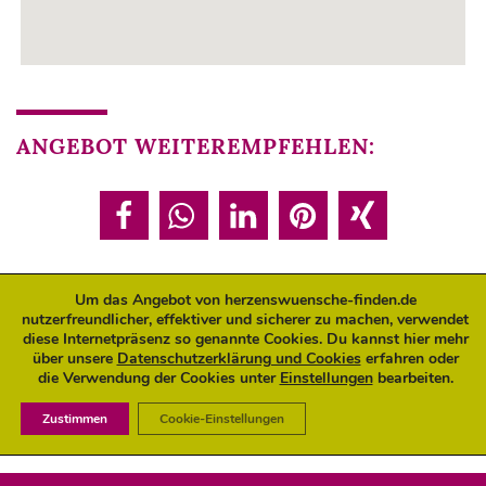
ANGEBOT WEITEREMPFEHLEN:
Um das Angebot von herzenswuensche-finden.de
nutzerfreundlicher, effektiver und sicherer zu machen, verwendet
ANGEBOT JETZT BUCHEN:
diese Internetpräsenz so genannte Cookies. Du kannst hier mehr
über unsere
Datenschutzerklärung und Cookies
erfahren oder
die Verwendung der Cookies unter
Einstellungen
bearbeiten.
Buchungen sind für diese Veranstaltung geschlossen.
Zustimmen
Cookie-Einstellungen