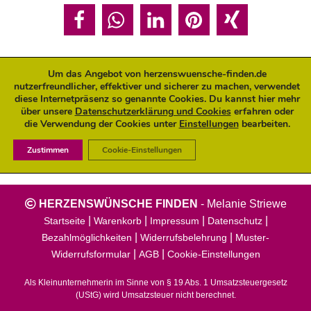
Um das Angebot von herzenswuensche-finden.de
nutzerfreundlicher, effektiver und sicherer zu machen, verwendet
ANGEBOT JETZT BUCHEN:
diese Internetpräsenz so genannte Cookies. Du kannst hier mehr
über unsere
Datenschutzerklärung und Cookies
erfahren oder
die Verwendung der Cookies unter
Einstellungen
bearbeiten.
Buchungen sind für diese Veranstaltung geschlossen.
Zustimmen
Cookie-Einstellungen
HERZENSWÜNSCHE FINDEN
-
Melanie Striewe
|
|
|
|
Startseite
Warenkorb
Impressum
Datenschutz
|
|
Bezahlmöglichkeiten
Widerrufsbelehrung
Muster-
|
|
Widerrufsformular
AGB
Cookie-Einstellungen
Als Kleinunternehmerin im Sinne von § 19 Abs. 1 Umsatzsteuergesetz
(UStG) wird Umsatzsteuer nicht berechnet.